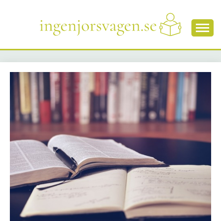
Skip
to
content
Här finns allt du behöver veta om utbildning
INGENJORSVAGEN.S